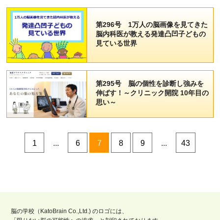
第296号 1万人の脳画像を見てきた
脳内科医が教える発達凸凹子どもの
見ている世界
第295号 脳の個性を診断し強みを
伸ばす！～クリニック開院 10年目の
思い～
1
...
6
7
8
9
...
43
脳の学校（KatoBrain Co.,Ltd.) のロゴには、