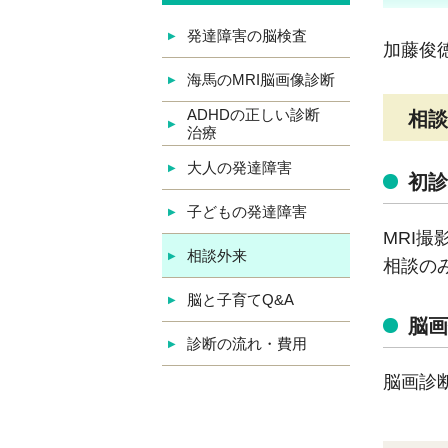
発達障害の脳検査
加藤俊
海馬のMRI脳画像診断
ADHDの正しい診断
相談
治療
大人の発達障害
初診
子どもの発達障害
MRI
相談外来
相談の
脳と子育てQ&A
脳画
診断の流れ・費用
脳画診