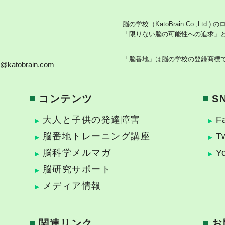
脳の学校（KatoBrain Co.,Ltd.)
「限りない脳の可能性への追求」
「脳番地」は脳の学校の登録商標
o@katobrain.com
コンテンツ
S
大人と子供の発達障害
F
脳番地トレーニング講座
Tw
脳科学メルマガ
Y
脳研究サポート
メディア情報
関連リンク
お