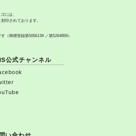
 のロゴには、
と刻印されております。
です
（商標登録第5056139 ／第5264859）
NS公式チャンネル
acebook
itter
ouTube
問い合わせ