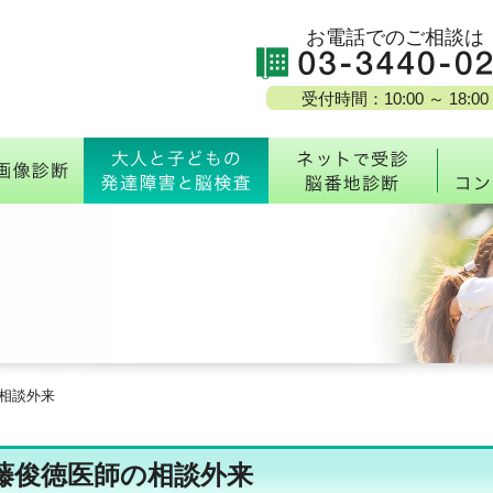
お電話でのご相談は
受付時間：10:00 ～ 18:00
校・脳番地とは
MRI脳画像診断
大人と子どもの発達障
ネッ
相談外来
藤俊徳医師の相談外来