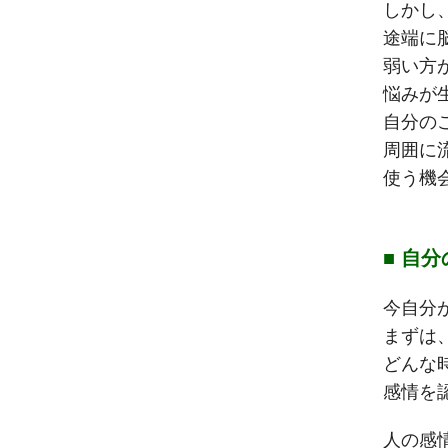
しかし
途端に
弱い方
悩みが
自分の
周囲に
使う機
■ 自
今自分
まずは
どんな
感情を
人の感