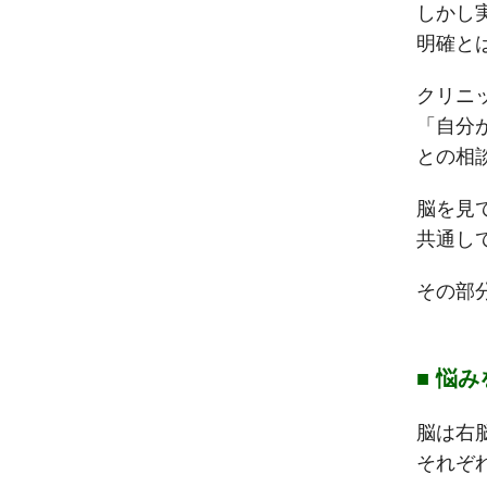
しかし
明確と
クリニ
「自分
との相
脳を見
共通し
その部
■ 悩
脳は右
それぞ