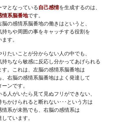
ーマとなっている
自己感情
を生成するのは、
感情系脳番地
です。
右脳の感情系脳番地の働きはというと、
気持ちや周囲の事をキャッチする役割を
います。
やりたいことが分からない人の中でも、
気持ちなら敏感に反応し分かってあげられる
ます。これは、左脳の感情系脳番地は
も、右脳の感情系脳番地はよく発達して
ターンです。
いる人がいたら見て見ぬフリができない、
持ちかけられると断れない･･･という方は
感情系が未熟でも、右脳の感情系は
達しています。