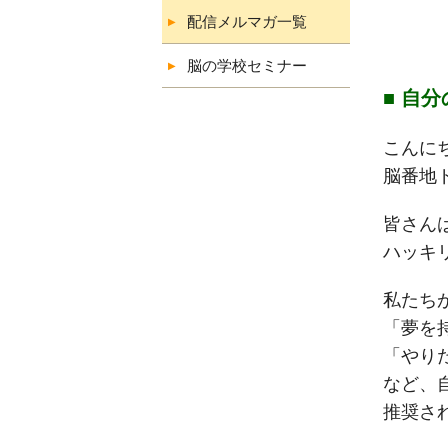
配信メルマガ一覧
脳の学校セミナー
■ 自
こんに
脳番地
皆さん
ハッキ
私たち
「夢を
「やり
など、
推奨さ