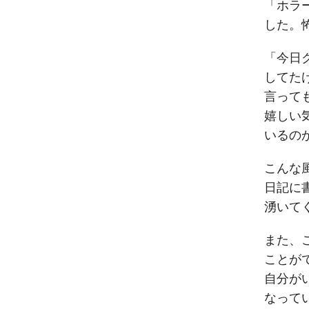
「ホラ
した。
「今日
してた
言って
嬉しい
いるの
こんな
日記に
湧いて
また、
ことが
自分が
なって