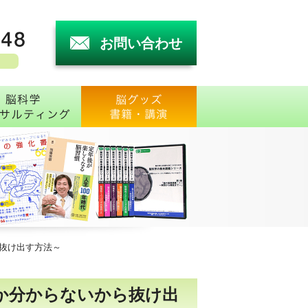
お問い合わせ
害と脳検査
トで受診脳番地診断
脳科学コンサルティング
グッズ・書籍・講
抜け出す方法～
か分からないから抜け出