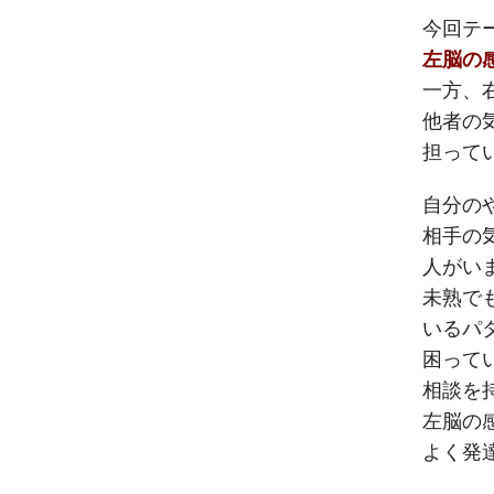
今回テ
左脳の
一方、
他者の
担って
自分の
相手の
人がい
未熟で
いるパ
困って
相談を
左脳の
よく発