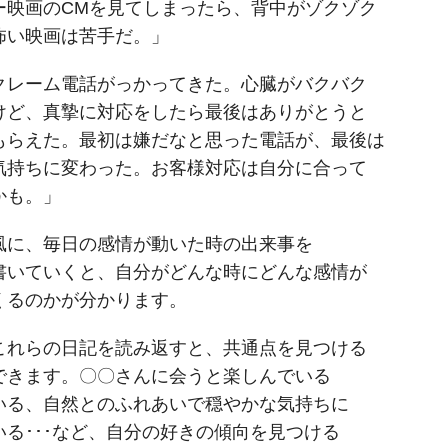
ー映画のCMを見てしまったら、背中がゾクゾク
怖い映画は苦手だ。」
クレーム電話がっかってきた。心臓がバクバク
けど、真摯に対応をしたら最後はありがとうと
もらえた。最初は嫌だなと思った電話が、最後は
気持ちに変わった。お客様対応は自分に合って
かも。」
風に、毎日の感情が動いた時の出来事を
書いていくと、自分がどんな時にどんな感情が
くるのかが分かります。
これらの日記を読み返すと、共通点を見つける
できます。〇〇さんに会うと楽しんでいる
いる、自然とのふれあいで穏やかな気持ちに
いる･･･など、自分の好きの傾向を見つける