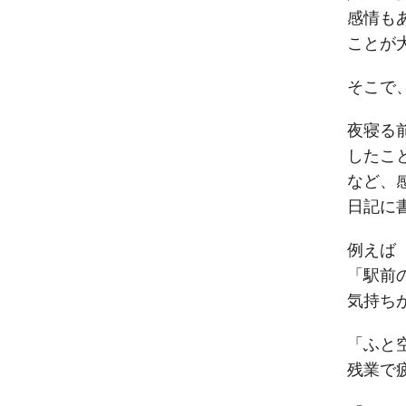
感情も
ことが
そこで
夜寝る
したこ
など、
日記に
例えば
「駅前
気持ち
「ふと
残業で