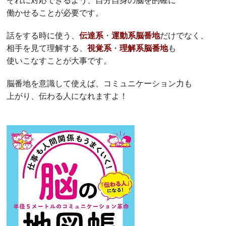
それに対応できるよう、自分自身の脳を的確に
働かせることが必要です。
話をする時に使う、
伝達系
・
運動系脳番地
だけでなく、
相手を見て理解する、
視覚系
・
理解系脳番地
も
使いこなすことが大事です。
脳番地を意識して使えば、コミュニケーション力も
上がり、伝わる人になれますよ！