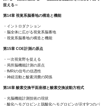
捉える～
第14章 視覚系脳番地の構造と機能
・イントロダクション
・脳全体に広がる視覚系脳番地
・視覚系脳番地の構造と機能
第15章 COE計測の原点
・一次視覚野を捉える
・局所脳機能計測の原点
・fMRIの信号の信憑性
・神経活動と酸素消費の関係
第16章 酸素交換平面座標と酸素交換波動方程式
・光脳機能計測技術の現状
・酸化ヘモグロビンと脱酸化ヘモグロビンが示す9つのパ