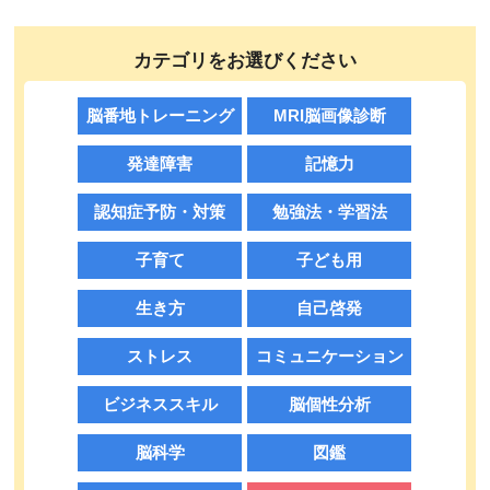
カテゴリをお選びください
脳番地トレーニング
MRI脳画像診断
発達障害
記憶力
認知症予防・対策
勉強法・学習法
子育て
子ども用
生き方
自己啓発
ストレス
コミュニケーション
ビジネススキル
脳個性分析
脳科学
図鑑