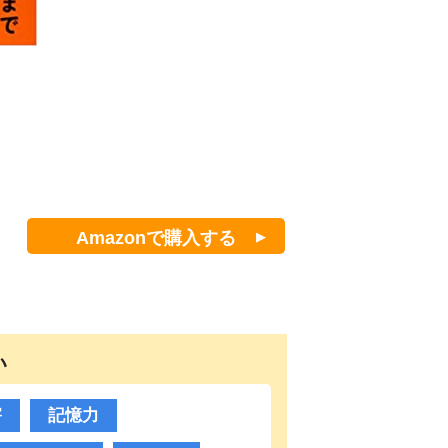
Amazonで購入する
い
害
記憶力