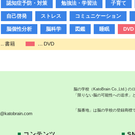
認知症予防・対策
勉強法・学習法
子育て
自己啓発
ストレス
コミュニケーション
脳個性分析
脳科学
図鑑
睡眠
DVD
書籍
DVD
脳の学校（KatoBrain Co.,Ltd.)
「限りない脳の可能性への追求」
「脳番地」は脳の学校の登録商標
o@katobrain.com
コンテンツ
S