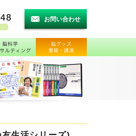
お問い合わせ
害と脳検査
トで受診脳番地診断
脳科学コンサルティング
グッズ・書籍・講
の友生活シリーズ)