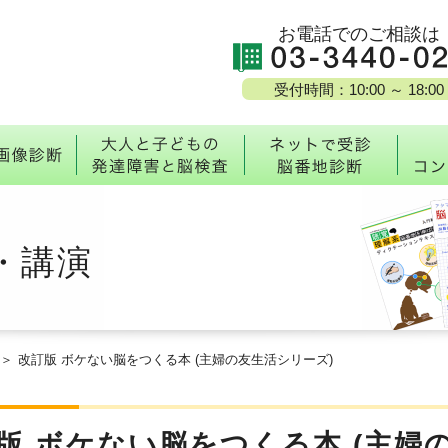
お電話でのご相談は
受付時間：10:00 ～ 18:00
校・脳番地とは
MRI脳画像診断
大人と子どもの発達障
ネッ
・講演
改訂版 ボケない脳をつくる本 (主婦の友生活シリーズ)
版 ボケない脳をつくる本 (主婦