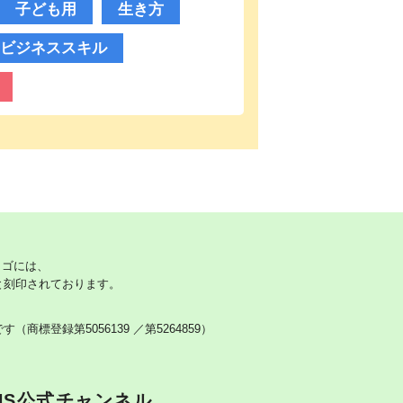
子ども用
生き方
ビジネススキル
 のロゴには、
と刻印されております。
です
（商標登録第5056139 ／第5264859）
NS公式チャンネル