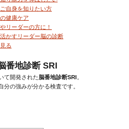
ご自身を知りたい方
の健康ケア
やリーダーの方に！
活かすリーダー脳の診断
見る
脳番地診断 SRI
いて
開発された
脳番地診断SRI
。
自分の強みが分かる検査です。