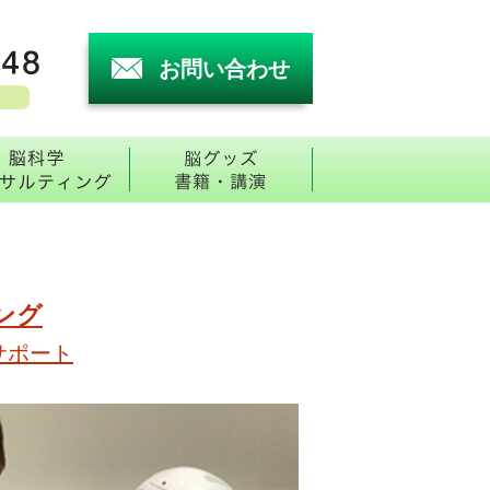
お問い合わせ
害と脳検査
トで受診脳番地診断
脳科学コンサルティング
グッズ・書籍・講
ング
サポート