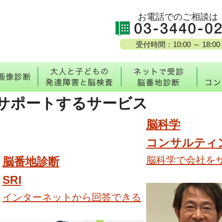
お電話でのご相談は
受付時間：10:00 ～ 18:00
校・脳番地とは
MRI脳画像診断
大人と子どもの発達障
ネッ
サポートするサービス
脳科学
コンサルティ
脳科学で会社を
脳番地診断
SRI
インターネットから
回答できる