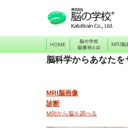
HOME
脳の学
脳科学からあなたを
MRI脳画像
診断
MRIから脳を調べる