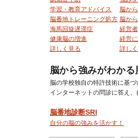
学習・教育アドバイス
脳から
脳番地トレーニング処方
脳から
海馬回旋遅滞症
経営者
健康脳の増進
経営に
詳しく見る
詳しく
脳から強みがわかる
脳の学校独自の特許技術に基づ
インターネットの問診に答え、
脳番地診断SRI
自分の脳の強みを活かす！